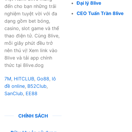
Đại lý 8live
đến cho bạn những trải
CEO Tuấn Trần 8live
nghiệm tuyệt vời với đa
dạng gồm bet bóng,
casino, slot game và thể
thao điện tử. Cùng 8live,
mỗi giây phút đều trở
nên thú vị! Xem link vào
8live và tải app chính
thức tại 8live.dog
7M
,
HITCLUB
,
Go88
,
lô
đề online
,
B52Club
,
SanClub
,
EE88
CHÍNH SÁCH