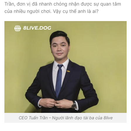
Trần, đơn vị đã nhanh chóng nhận được sự quan tâm
của nhiều người chơi. Vậy cụ thể anh là ai?
CEO Tuấn Trần – Người lãnh đạo tài ba của 8live